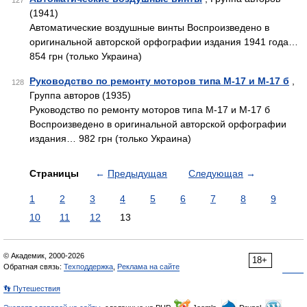
127
(1941)
Автоматические воздушные винты Воспроизведено в
оригинальной авторской орфографии издания 1941 года…
854 грн (только Украина)
Руководство по ремонту моторов типа М-17 и М-17 б
,
128
Группа авторов (1935)
Руководство по ремонту моторов типа М-17 и М-17 б
Воспроизведено в оригинальной авторской орфографии
издания… 982 грн (только Украина)
Страницы
←
Предыдущая
Следующая
→
1
2
3
4
5
6
7
8
9
10
11
12
13
© Академик, 2000-2026
18+
Обратная связь:
Техподдержка
,
Реклама на сайте
👣 Путешествия